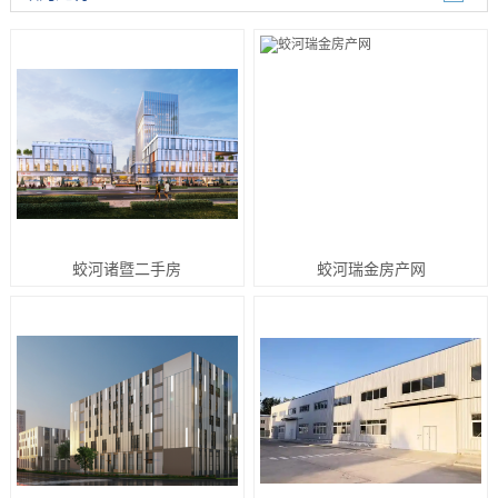
蛟河诸暨二手房
蛟河瑞金房产网